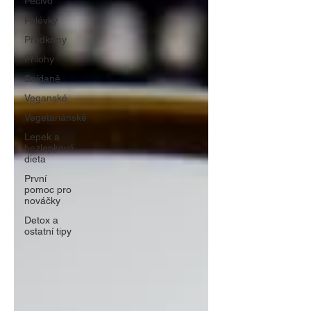
Pečivo
Polévky
Předkrmy
Přílohy
Snídaně
Veganské
Vegetariánské
Lepek a
bezlepková
dieta
První
pomoc pro
nováčky
Detox a
ostatní tipy