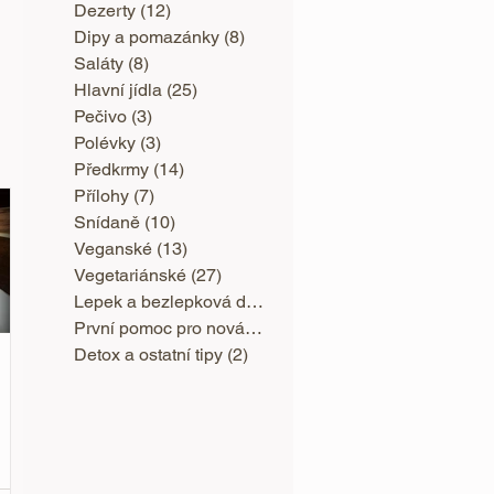
Dezerty
(12)
12 příspěvků
Dipy a pomazánky
(8)
8 příspěvků
Saláty
(8)
8 příspěvků
Hlavní jídla
(25)
25 příspěvků
Pečivo
(3)
3 příspěvky
Polévky
(3)
3 příspěvky
Předkrmy
(14)
14 příspěvků
Přílohy
(7)
7 příspěvků
Snídaně
(10)
10 příspěvků
Veganské
(13)
13 příspěvků
Vegetariánské
(27)
27 příspěvků
Lepek a bezlepková dieta
(3)
3 příspěvky
První pomoc pro nováčky
(1)
1 příspěvek
Detox a ostatní tipy
(2)
2 příspěvky
je