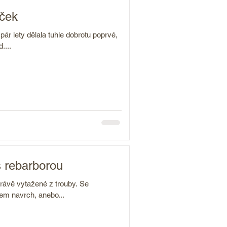
éček
ár lety dělala tuhle dobrotu poprvé,
....
 rebarborou
právě vytažené z trouby. Se
em navrch, anebo...