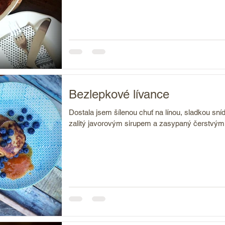
Bezlepkové lívance
Dostala jsem šílenou chuť na línou, sladkou sn
zalitý javorovým sirupem a zasypaný čerstvým