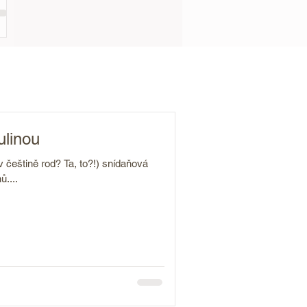
ulinou
 češtině rod? Ta, to?!) snídaňová
ů....