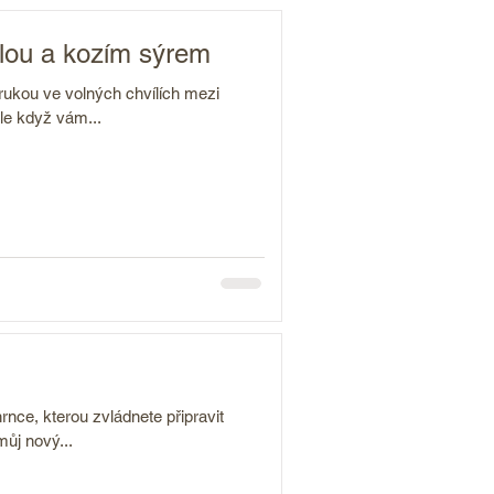
kolou a kozím sýrem
 rukou ve volných chvílích mezi
le když vám...
rnce, kterou zvládnete připravit
ůj nový...