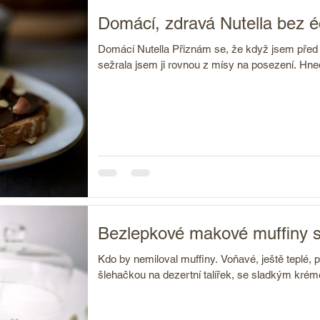
Domácí, zdravá Nutella bez 
Domácí Nutella Přiznám se, že když jsem před p
sežrala jsem ji rovnou z mísy na posezení. Hned
Bezlepkové makové muffiny s
Kdo by nemiloval muffiny. Voňavé, ještě teplé, 
šlehačkou na dezertní talířek, se sladkým krém