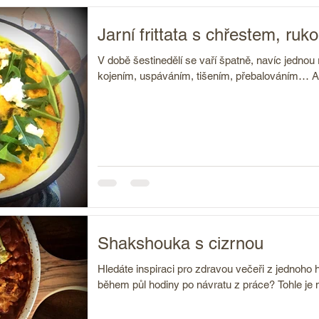
Jarní frittata s chřestem, ru
V době šestinedělí se vaří špatně, navíc jednou
kojením, uspáváním, tišením, přebalováním… A
Shakshouka s cizrnou
Hledáte inspiraci pro zdravou večeři z jednoho h
během půl hodiny po návratu z práce? Tohle je m