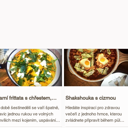
arní frittata s chřestem,
Shakshouka s cizrnou
ukolou a kozím sýrem
 době šestinedělí se vaří špatně,
Hledáte inspiraci pro zdravou
avíc jednou rukou ve volných
večeři z jednoho hrnce, kterou
hvílích mezi kojením, uspáváním,
zvládnete připravit během půl
išením, přebalováním… Ale když
hodiny po návratu z práce? Tohle 