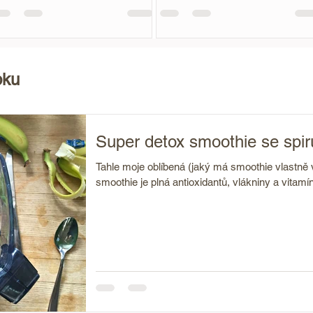
ám...
můj nový...
pku
Super detox smoothie se spir
Tahle moje oblíbená (jaký má smoothie vlastně v
smoothie je plná antioxidantů, vlákniny a vitamín