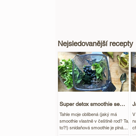
Nejsledovanější recepty
Super detox smoothie se
J
spirulinou
r
Tahle moje oblíbená (jaký má
V
smoothie vlastně v češtině rod? Ta,
n
to?!) snídaňová smoothie je plná
c
antioxidantů, vlákniny a vitamínů....
t