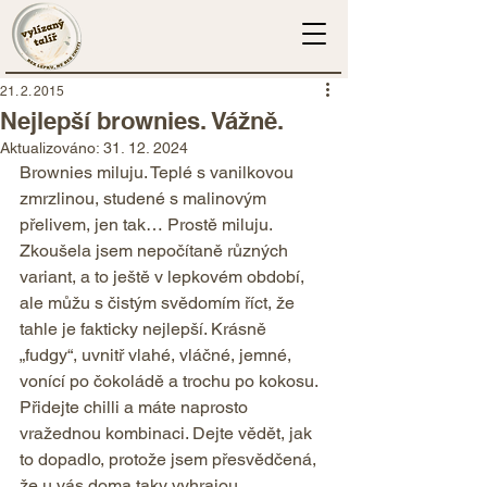
21. 2. 2015
Nejlepší brownies. Vážně.
Aktualizováno:
31. 12. 2024
Brownies miluju. Teplé s vanilkovou 
zmrzlinou, studené s malinovým 
přelivem, jen tak… Prostě miluju. 
Zkoušela jsem nepočítaně různých 
variant, a to ještě v lepkovém období, 
ale můžu s čistým svědomím říct, že 
tahle je fakticky nejlepší. Krásně 
„fudgy“, uvnitř vlahé, vláčné, jemné, 
vonící po čokoládě a trochu po kokosu. 
Přidejte chilli a máte naprosto 
vražednou kombinaci. Dejte vědět, jak 
to dopadlo, protože jsem přesvědčená, 
že u vás doma taky vyhrajou.