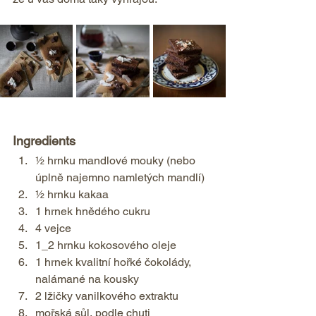
Ingredients  
½ hrnku mandlové mouky (nebo 
úplně najemno namletých mandlí) 
½ hrnku kakaa 
1 hrnek hnědého cukru 
4 vejce 
1_2 hrnku kokosového oleje 
1 hrnek kvalitní hořké čokolády, 
nalámané na kousky 
2 lžičky vanilkového extraktu 
mořská sůl, podle chuti 