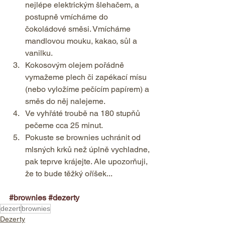
nejlépe elektrickým šlehačem, a 
postupně vmícháme do 
čokoládové směsi. Vmícháme 
mandlovou mouku, kakao, sůl a 
vanilku. 
Kokosovým olejem pořádně 
vymažeme plech či zapékací mísu 
(nebo vyložíme pečícím papírem) a 
směs do něj nalejeme. 
Ve vyhřáté troubě na 180 stupňů 
pečeme cca 25 minut. 
Pokuste se brownies uchránit od 
mlsných krků než úplně vychladne, 
pak teprve krájejte. Ale upozorňuji, 
že to bude těžký oříšek...    
#brownies
#dezerty
dezert
brownies
Dezerty