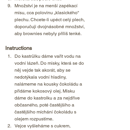
Množství je na menší zapékací 
mísu, cca polovinu „klasického“ 
plechu. Chcete-li upéct celý plech, 
doporučuji dvojnásobné množství, 
aby brownies nebyly příliš tenké.    
Instructions  
Do kastrůlku dáme vařit vodu na 
vodní lázeň. Do misky, která se do 
něj vejde tak akorát, aby se 
nedotýkala vodní hladiny, 
nalámeme na kousky čokoládu a 
přidáme kokosový olej. Misku 
dáme do kastrolku a za nejdříve 
občasného, poté častějšího a 
častějšího míchání čokoládu s 
olejem rozpustíme. 
Vejce vyšleháme s cukrem, 