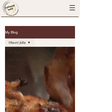
My Blog
Hlavní jídla
All Posts
Bez laktózy
Blog
Chuťovky
Dezerty
Dipy a
pomazánky
Saláty
Hlavní jídla