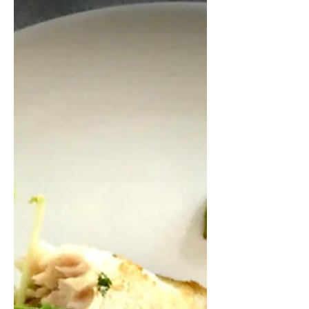
Bezlepkové ovocné knedlíky
Po x opravdu nepovedených pokusech
se mi konečně podařilo vyladit recept
na tvarohové bezlepkové ovocné
knedlíky. Říkala jsem si, že to...