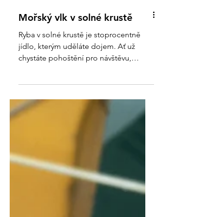
Mořský vlk v solné krustě
Ryba v solné krustě je stoprocentně
jídlo, kterým uděláte dojem. Ať už
chystáte pohoštění pro návštěvu,
anebo slavnostní jídlo na neděli....