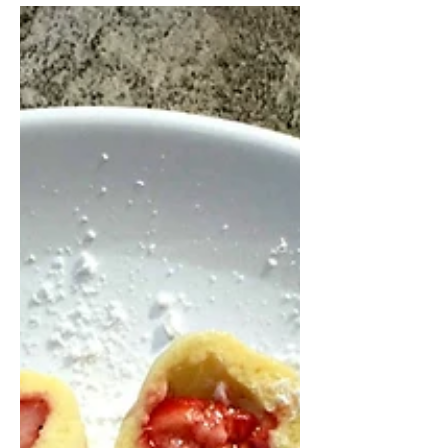
Quinoa salát s pečenou
mrkví a fenyklem
Tenhle salát je další ze série „zasytí, ale
nezaplácne“. Můžete ho jíst teplý či
studený, nebo nejdřív teplý, pak daný
do lednice a druhý...