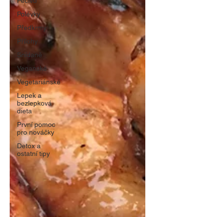
Pečivo
Polévky
Předkrmy
Přílohy
Snídaně
Veganské
Vegetariánské
Lepek a
bezlepková
dieta
První pomoc
pro nováčky
Detox a
ostatní tipy