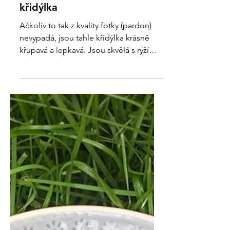
Pikantní a křupavá kuřecí
křidýlka
Ačkoliv to tak z kvality fotky (pardon)
nevypadá, jsou tahle křidýlka krásně
křupavá a lepkavá. Jsou skvělá s rýží
jako hlavní jídlo....