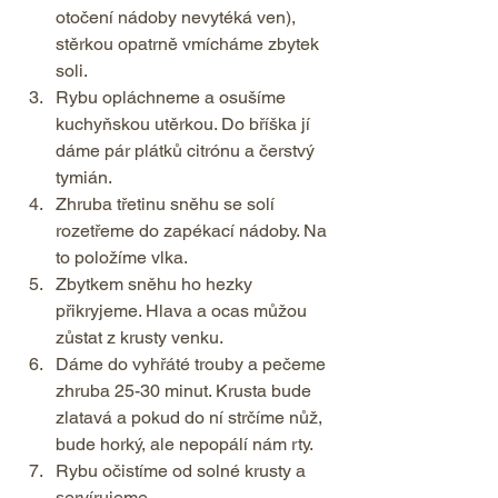
otočení nádoby nevytéká ven), 
stěrkou opatrně vmícháme zbytek 
soli. 
Rybu opláchneme a osušíme 
kuchyňskou utěrkou. Do bříška jí 
dáme pár plátků citrónu a čerstvý 
tymián. 
Zhruba třetinu sněhu se solí 
rozetřeme do zapékací nádoby. Na 
to položíme vlka. 
Zbytkem sněhu ho hezky 
přikryjeme. Hlava a ocas můžou 
zůstat z krusty venku. 
Dáme do vyhřáté trouby a pečeme 
zhruba 25-30 minut. Krusta bude 
zlatavá a pokud do ní strčíme nůž, 
bude horký, ale nepopálí nám rty. 
Rybu očistíme od solné krusty a 
servírujeme.    