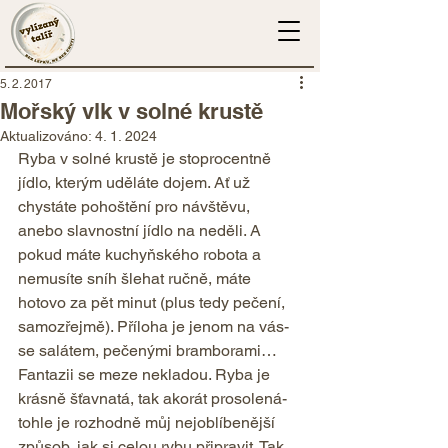
5. 2. 2017
Mořský vlk v solné krustě
Aktualizováno:
4. 1. 2024
Ryba v solné krustě je stoprocentně 
jídlo, kterým uděláte dojem. Ať už 
chystáte pohoštění pro návštěvu, 
anebo slavnostní jídlo na neděli. A 
pokud máte kuchyňského robota a 
nemusíte sníh šlehat ručně, máte 
hotovo za pět minut (plus tedy pečení, 
samozřejmě). Příloha je jenom na vás- 
se salátem, pečenými bramborami… 
Fantazii se meze nekladou. Ryba je 
krásně šťavnatá, tak akorát prosolená- 
tohle je rozhodně můj nejoblíbenější 
způsob, jak si celou rybu připravit. Tak 