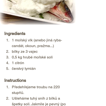
Ingredients  
1 mořský vlk (anebo jiná ryba- 
candát, okoun, pražma...) 
bílky ze 3 vajec 
0,5 kg hrubé mořské soli 
1 citrón 
čerstvý tymián    
Instructions  
Předehřejeme troubu na 220 
stupňů. 
Ušleháme tuhý sníh z bílků a 
špetky soli. Jakmile je pevný (po 