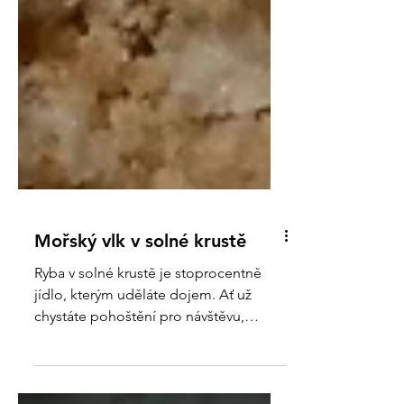
Mořský vlk v solné krustě
Ryba v solné krustě je stoprocentně
jídlo, kterým uděláte dojem. Ať už
chystáte pohoštění pro návštěvu,
anebo slavnostní jídlo na neděli....