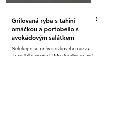
Grilovaná ryba s tahini
omáčkou a portobello s
avokádovým salátkem
Nelekejte se příliš složkového názvu.
Je to jídlo anszvaj. Rybu hodíte na gril
nebo na pánev a mezitím jednoduše
smícháte pár...