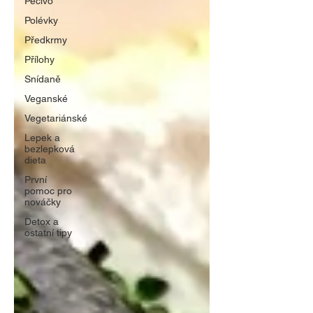
Pečivo
Polévky
Předkrmy
Přílohy
Snídaně
Veganské
Vegetariánské
Lepek a
bezlepková
dieta
První
pomoc pro
nováčky
Detox a
ostatní tipy