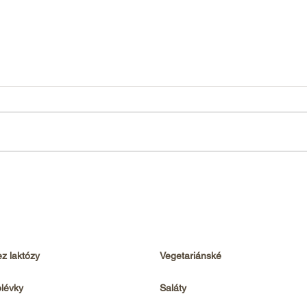
Domá
Domácí BBQ omáčka
z laktózy
Vegetariánské
lévky
Saláty