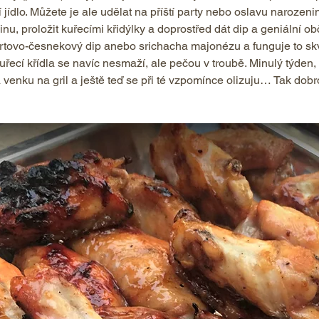
í jídlo. Můžete je ale udělat na příští party nebo oslavu narozeni
inu, proložit kuřecími křidýlky a doprostřed dát dip a geniální ob
urtovo-česnekový dip anebo srichacha majonézu a funguje to skv
řecí křídla se navíc nesmaží, ale pečou v troubě. Minulý týden, 
a venku na gril a ještě teď se při té vzpomínce olizuju… Tak dobr