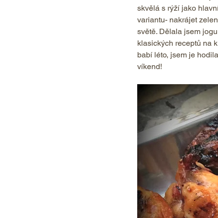
skvělá s rýží jako hlavn
variantu- nakrájet zelen
světě. Dělala jsem jog
klasických receptů na ku
babí léto, jsem je hodil
víkend!