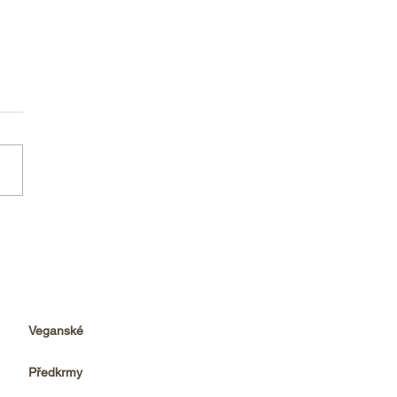
cí paštika
Veganské
Předkrmy