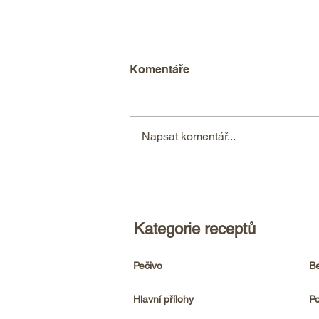
Komentáře
Napsat komentář...
Fantastické trhané vepřové
v domácí BBQ omáčce
Kategorie receptů
Pečivo
Be
Hlavní přílohy
Po