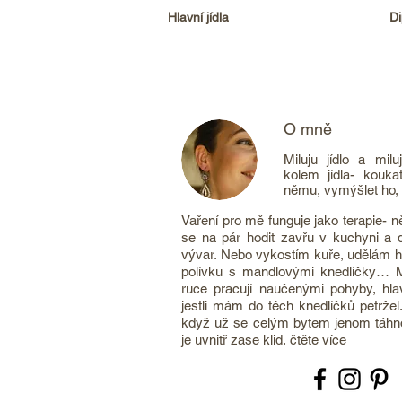
Hlavní jídla
D
O mně
Miluju jídlo a mil
kolem jídla- kouka
němu, vymýšlet ho, 
Vaření pro mě funguje jako terapie- n
se na pár hodit zavřu v kuchyni a d
vývar. Nebo vykostím kuře, udělám ho
polívku s mandlovými knedlíčky… M
ruce pracují naučenými pohyby, hl
jestli mám do těch knedlíčků petržel
když už se celým bytem jenom táhn
je uvnitř zase klid.
čtěte více