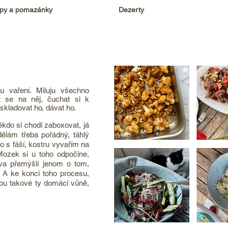
ipy a pomazánky
Dezerty
uju vaření. Miluju všechno
t se na něj, čuchat si k
skladovat ho, dávat ho.
ěkdo si chodí zaboxovat, já
ělám třeba pořádný, táhlý
 s fáší, kostru vyvařím na
ozek si u toho odpočine,
ava přemýšlí jenom o tom,
. A ke konci toho procesu,
ou takové ty domácí vůně,