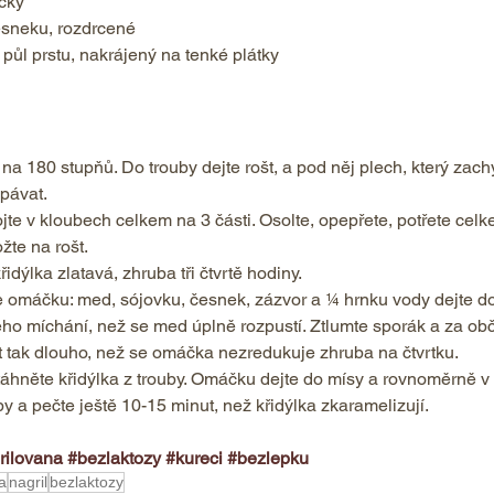
čky 
esneku, rozdrcené 
 půl prstu, nakrájený na tenké plátky 
na 180 stupňů. Do trouby dejte rošt, a pod něj plech, který zachy
pávat. 
ojte v kloubech celkem na 3 části. Osolte, opepřete, potřete celk
te na rošt. 
idýlka zlatavá, zhruba tři čtvrtě hodiny. 
te omáčku: med, sójovku, česnek, zázvor a ¼ hrnku vody dejte do 
lého míchání, než se med úplně rozpustí. Ztlumte sporák a za o
 tak dlouho, než se omáčka nezredukuje zhruba na čtvrtku. 
áhněte křidýlka z trouby. Omáčku dejte do mísy a rovnoměrně v n
y a pečte ještě 10-15 minut, než křidýlka zkaramelizují.     
rilovana
#bezlaktozy
#kureci
#bezlepku
a
nagril
bezlaktozy