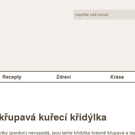
Recepty
Zdraví
Krása
 křupavá kuřecí křidýlka
 fotky (pardon) nevypadá, jsou tahle křidýlka krásně křupavá a l