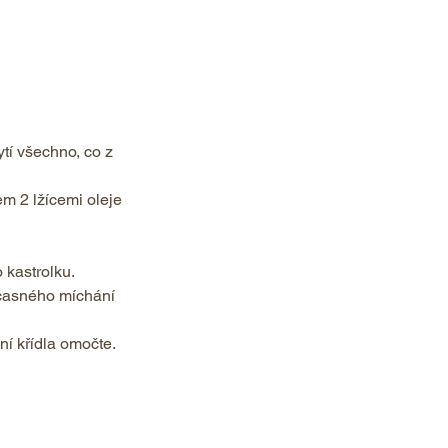
tí všechno, co z 
em 2 lžícemi oleje 
kastrolku. 
bčasného míchání 
í křídla omočte. 