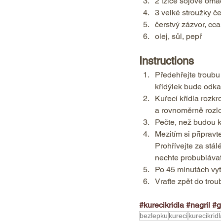
2 lžíce sójové omá
3 velké stroužky č
čerstvý zázvor, cca
olej, sůl, pepř    
Instructions  
Předehřejte troubu 
křidýlek bude odka
Kuřecí křídla rozkr
a rovnoměrně rozlož
Pečte, než budou kř
Mezitím si připrav
Prohřívejte za stá
nechte probublávat
Po 45 minutách vyt
Vraťte zpět do troub
#kurecikridla
#nagril
#g
bezlepku
kureci
kurecikridl