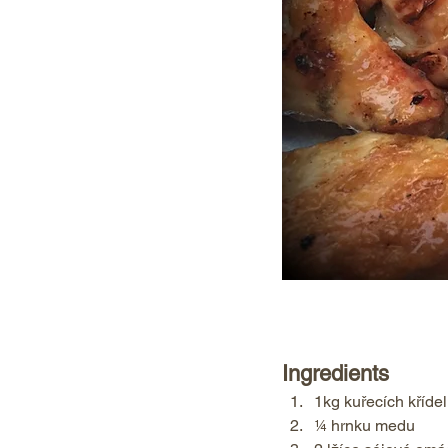
Ingredients  
1kg kuřecích křídel
¼ hrnku medu 