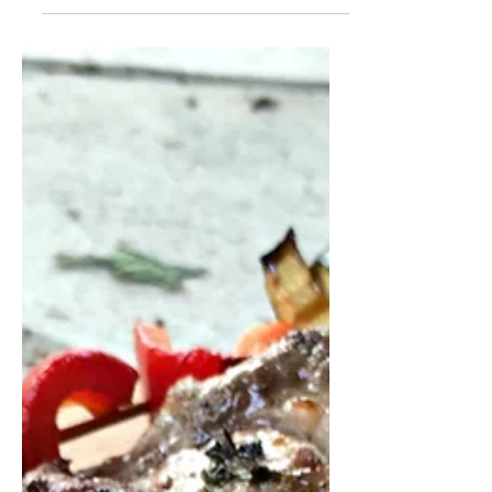
mazanec mám za sebou a můžu říct, že
žádná sláva. Tenhle z toho zatím vychází
nejlépe, ale bude potřebovat...