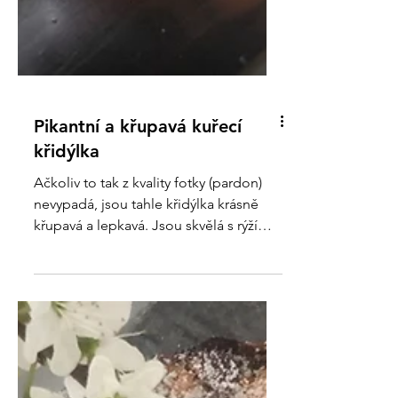
Pikantní a křupavá kuřecí
křidýlka
Ačkoliv to tak z kvality fotky (pardon)
nevypadá, jsou tahle křidýlka krásně
křupavá a lepkavá. Jsou skvělá s rýží
jako hlavní jídlo....