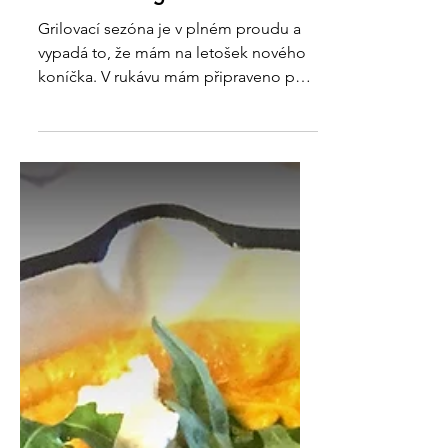
Krkovice na grilu
Grilovací sezóna je v plném proudu a
vypadá to, že mám na letošek nového
koníčka. V rukávu mám připraveno pár
vychytávek a trochu víc...