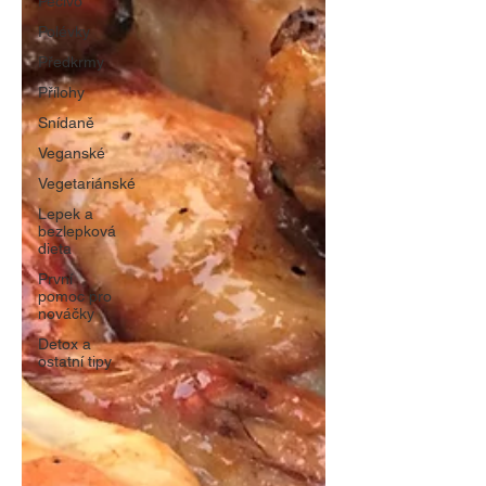
Pečivo
Polévky
Předkrmy
Přílohy
Snídaně
Veganské
Vegetariánské
Lepek a
bezlepková
dieta
První
pomoc pro
nováčky
Detox a
ostatní tipy