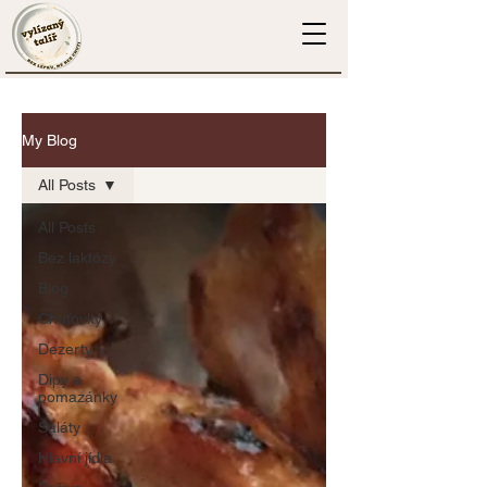
My Blog
All Posts
All Posts
Bez laktózy
Blog
Chuťovky
Dezerty
Dipy a
pomazánky
Saláty
Hlavní jídla