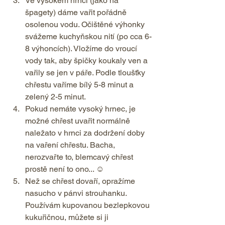
Ve vysokém hrnci (jako na 
špagety) dáme vařit pořádně 
osolenou vodu. Očištěné výhonky 
svážeme kuchyňskou nití (po cca 6-
8 výhoncích). Vložíme do vroucí 
vody tak, aby špičky koukaly ven a 
vařily se jen v páře. Podle tloušťky 
chřestu vaříme bílý 5-8 minut a 
zelený 2-5 minut. 
Pokud nemáte vysoký hrnec, je 
možné chřest uvařit normálně 
naležato v hrnci za dodržení doby 
na vaření chřestu. Bacha, 
nerozvařte to, blemcavý chřest 
prostě není to ono... ☺ 
Než se chřest dovaří, opražíme 
nasucho v pánvi strouhanku. 
Používám kupovanou bezlepkovou 
kukuřičnou, můžete si ji 