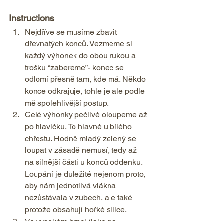
Instructions  
Nejdříve se musíme zbavit 
dřevnatých konců. Vezmeme si 
každý výhonek do obou rukou a 
trošku “zabereme”- konec se 
odlomí přesně tam, kde má. Někdo 
konce odkrajuje, tohle je ale podle 
mě spolehlivější postup. 
Celé výhonky pečlivě oloupeme až 
po hlavičku. To hlavně u bílého 
chřestu. Hodně mladý zelený se 
loupat v zásadě nemusí, tedy až 
na silnější části u konců oddenků. 
Loupání je důležité nejenom proto, 
aby nám jednotlivá vlákna 
nezůstávala v zubech, ale také 
protože obsahují hořké silice. 