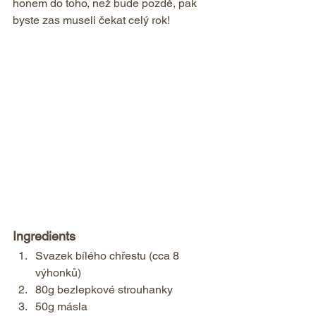
honem do toho, než bude pozdě, pak 
byste zas museli čekat celý rok!
Ingredients  
Svazek bílého chřestu (cca 8 
výhonků) 
80g bezlepkové strouhanky 
50g másla    