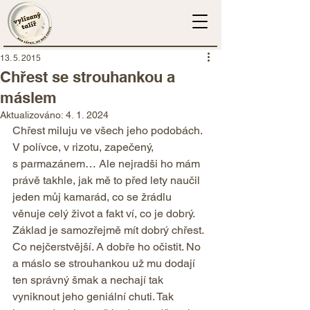
13. 5. 2015
Chřest se strouhankou a
máslem
Aktualizováno:
4. 1. 2024
Chřest miluju ve všech jeho podobách. 
V polívce, v rizotu, zapečený, 
s parmazánem… Ale nejradši ho mám 
právě takhle, jak mě to před lety naučil 
jeden můj kamarád, co se žrádlu 
věnuje celý život a fakt ví, co je dobrý. 
Základ je samozřejmě mít dobrý chřest. 
Co nejčerstvější. A dobře ho očistit. No 
a máslo se strouhankou už mu dodají 
ten správný šmak a nechají tak 
vyniknout jeho geniální chuti. Tak 