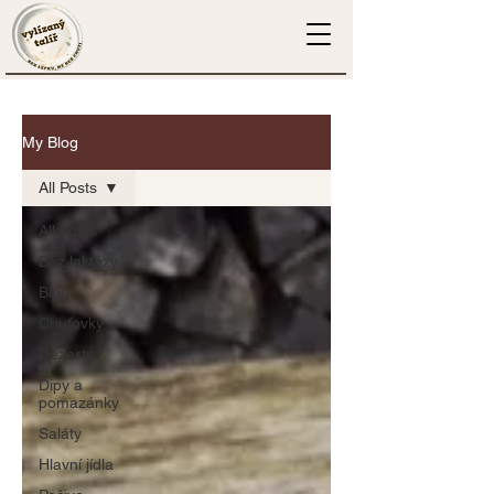
My Blog
All Posts
All Posts
Bez laktózy
Blog
Chuťovky
Dezerty
Dipy a
pomazánky
Saláty
Hlavní jídla