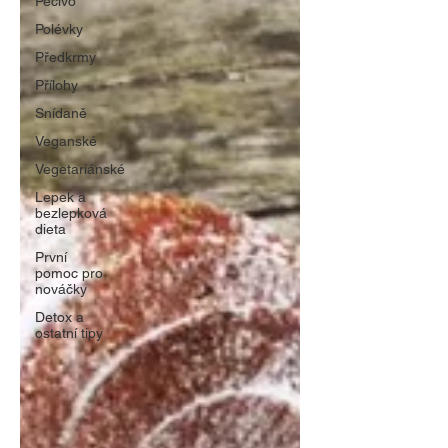
Pečivo
Polévky
Předkrmy
Přílohy
Snídaně
Veganské
Vegetariánské
Lepek a
bezlepková
dieta
První
pomoc pro
nováčky
Detox a
ostatní tipy