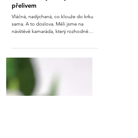
bábovka s rybízovým
přelivem
Vláčná, nadýchaná, co klouže do krku
sama. A to doslova. Měli jsme na
návštěvě kamaráda, který rozhodně
není bezlepkář- ba co víc,...