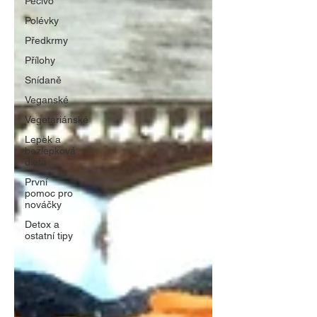
Pečivo
Polévky
Předkrmy
Přílohy
Snídaně
Veganské
Vegetariánské
Lepek a
bezlepková
dieta
První
pomoc pro
nováčky
Detox a
ostatní tipy