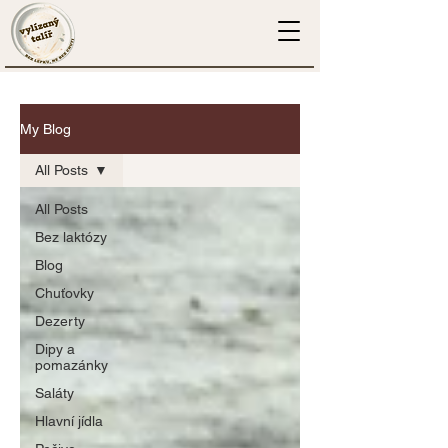
My Blog
All Posts
All Posts
Bez laktózy
Blog
Chuťovky
Dezerty
Dipy a
pomazánky
Saláty
Hlavní jídla