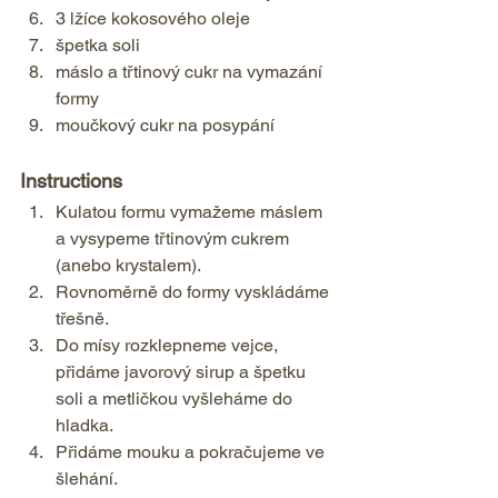
3 lžíce kokosového oleje 
špetka soli 
máslo a třtinový cukr na vymazání 
formy 
moučkový cukr na posypání    
Instructions  
Kulatou formu vymažeme máslem 
a vysypeme třtinovým cukrem 
(anebo krystalem). 
Rovnoměrně do formy vyskládáme 
třešně. 
Do mísy rozklepneme vejce, 
přidáme javorový sirup a špetku 
soli a metličkou vyšleháme do 
hladka. 
Přidáme mouku a pokračujeme ve 
šlehání. 