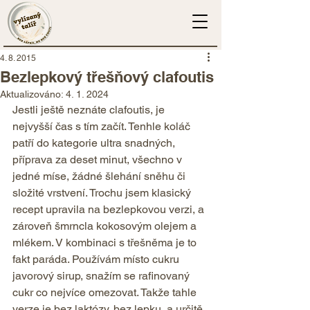
4. 8. 2015
Bezlepkový třešňový clafoutis
Aktualizováno:
4. 1. 2024
Jestli ještě neznáte clafoutis, je 
nejvyšší čas s tím začít. Tenhle koláč 
patří do kategorie ultra snadných, 
příprava za deset minut, všechno v 
jedné míse, žádné šlehání sněhu či 
složité vrstvení. Trochu jsem klasický 
recept upravila na bezlepkovou verzi, a 
zároveň šmrncla kokosovým olejem a 
mlékem. V kombinaci s třešněma je to 
fakt paráda. Používám místo cukru 
javorový sirup, snažím se rafinovaný 
cukr co nejvíce omezovat. Takže tahle 
verze je bez laktózy, bez lepku, a určitě 