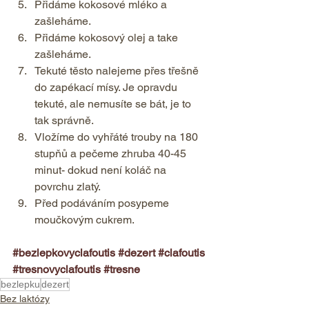
Přidáme kokosové mléko a 
zašleháme. 
Přidáme kokosový olej a take 
zašleháme. 
Tekuté těsto nalejeme přes třešně 
do zapékací mísy. Je opravdu 
tekuté, ale nemusíte se bát, je to 
tak správně. 
Vložíme do vyhřáté trouby na 180 
stupňů a pečeme zhruba 40-45 
minut- dokud není koláč na 
povrchu zlatý. 
Před podáváním posypeme 
moučkovým cukrem.    
#bezlepkovyclafoutis
#dezert
#clafoutis
#tresnovyclafoutis
#tresne
bezlepku
dezert
Bez laktózy