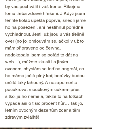
by vás pochválil i váš trenér. Říkejme 
tomu třeba zdravé hřešení. J Když jsem 
tenhle koláč upekla poprvé, snědli jsme 
ho na posezení, ani nestihnul pořádně 
vychladnout. Jestli už jsou u vás třešně 
over (no jo, omlouvám se, ačkoliv už to 
mám připraveno od června, 
nedokopala jsem se pořád to dát na 
web…), můžete zkusit i s jiným 
ovocem, chystám se teď na angrešt, co 
ho máme ještě plný keř, borůvky budou 
určitě taky lahodný. A nezapomeňte 
pocukrovat moučkovým cukrem přes 
sítko, já ho neměla, takže to na fotkách 
vypadá asi o tisíc procent hůř… Tak jo, 
letním ovocným dezertům zdar a těm 
zdravým zvláště!