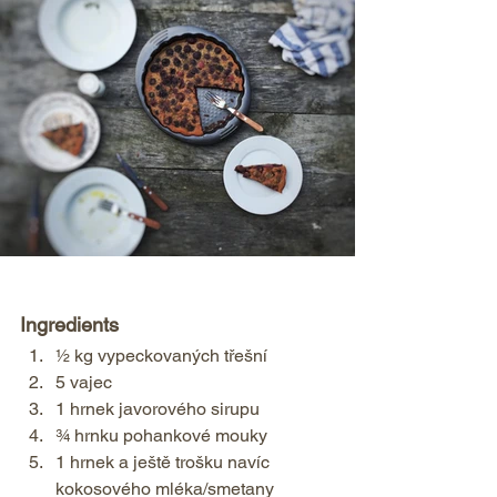
Ingredients  
½ kg vypeckovaných třešní 
5 vajec 
1 hrnek javorového sirupu 
¾ hrnku pohankové mouky 
1 hrnek a ještě trošku navíc 
kokosového mléka/smetany 