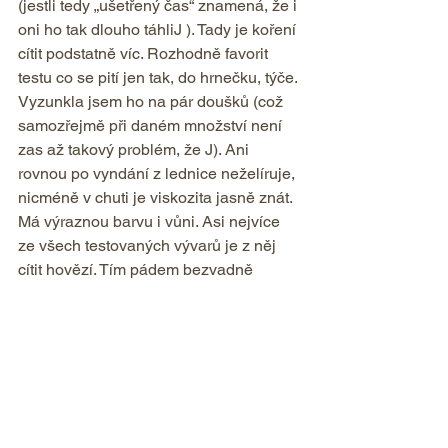
(jestli tedy „ušetřený čas“ znamená, že i 
oni ho tak dlouho táhliJ ). Tady je koření 
cítit podstatně víc. Rozhodně favorit 
testu co se pití jen tak, do hrnečku, týče. 
Vyzunkla jsem ho na pár doušků (což 
samozřejmě při daném množství není 
zas až takový problém, že J). Ani 
rovnou po vyndání z lednice neželíruje, 
nicméně v chuti je viskozita jasně znát. 
Má výraznou barvu i vůni. Asi nejvíce 
ze všech testovaných vývarů je z něj 
cítit hovězí. Tím pádem bezvadně 
funguje jako základ do omáček i základ 
do polévek. Jasný vítěz testu.