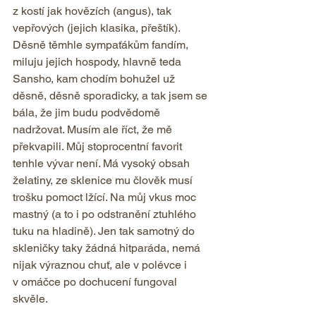
z kostí jak hovězích (angus), tak 
vepřových (jejich klasika, přeštík). 
Děsně těmhle sympaťákům fandím, 
miluju jejich hospody, hlavně teda 
Sansho, kam chodím bohužel už 
děsně, děsně sporadicky, a tak jsem se 
bála, že jim budu podvědomě 
nadržovat. Musím ale říct, že mě 
překvapili. Můj stoprocentní favorit 
tenhle vývar není. Má vysoký obsah 
želatiny, ze sklenice mu člověk musí 
trošku pomoct lžící. Na můj vkus moc 
mastný (a to i po odstranění ztuhlého 
tuku na hladině). Jen tak samotný do 
skleničky taky žádná hitparáda, nemá 
nijak výraznou chuť, ale v polévce i 
v omáčce po dochucení fungoval 
skvěle.