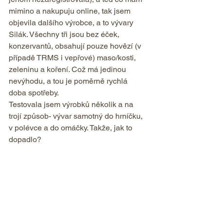
mimino a nakupuju online, tak jsem 
objevila dalšího výrobce, a to vývary 
Silák. Všechny tři jsou bez éček, 
konzervantů, obsahují pouze hovězí (v 
případě TRMS i vepřové) maso/kosti, 
zeleninu a koření. Což má jedinou 
nevýhodu, a tou je poměrně rychlá 
doba spotřeby.
Testovala jsem výrobků několik a na 
trojí způsob- vývar samotný do hrníčku, 
v polévce a do omáčky. Takže, jak to 
dopadlo?