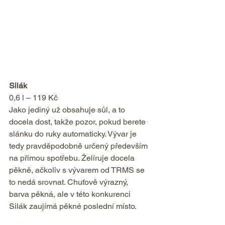
Silák 
0,6 l – 119 Kč
Jako jediný už obsahuje sůl, a to 
docela dost, takže pozor, pokud berete 
slánku do ruky automaticky. Vývar je 
tedy pravděpodobně určený především 
na přímou spotřebu. Želíruje docela 
pěkně, ačkoliv s vývarem od TRMS se 
to nedá srovnat. Chuťově výrazný, 
barva pěkná, ale v této konkurenci 
Silák zaujímá pěkné poslední místo.