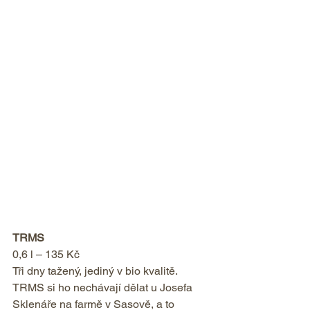
TRMS
0,6 l – 135 Kč
Tři dny tažený, jediný v bio kvalitě. 
TRMS si ho nechávají dělat u Josefa 
Sklenáře na farmě v Sasově, a to 