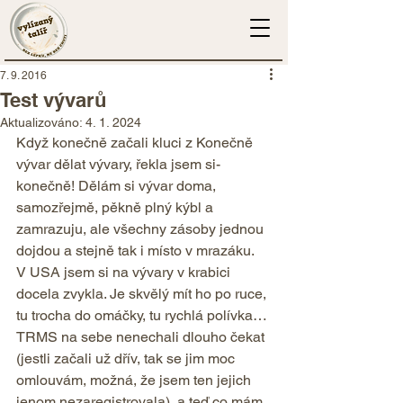
7. 9. 2016
Test vývarů
Aktualizováno:
4. 1. 2024
Když konečně začali kluci z Konečně 
vývar dělat vývary, řekla jsem si- 
konečně! Dělám si vývar doma, 
samozřejmě, pěkně plný kýbl a 
zamrazuju, ale všechny zásoby jednou 
dojdou a stejně tak i místo v mrazáku. 
V USA jsem si na vývary v krabici 
docela zvykla. Je skvělý mít ho po ruce, 
tu trocha do omáčky, tu rychlá polívka… 
TRMS na sebe nenechali dlouho čekat 
(jestli začali už dřív, tak se jim moc 
omlouvám, možná, že jsem ten jejich 
jenom nezaregistrovala), a teď co mám 