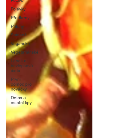
Pečivo
Polévky
Předkrmy
Přílohy
Snídaně
Veganské
Vegetariánské
Lepek a
bezlepková
dieta
První
pomoc pro
nováčky
Detox a
ostatní tipy