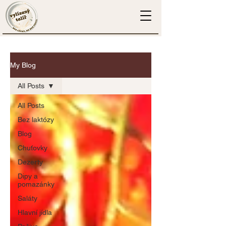
My Blog
All Posts
All Posts
Bez laktózy
Blog
Chuťovky
Dezerty
Dipy a
pomazánky
Saláty
Hlavní jídla