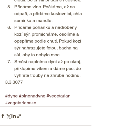
Přidáme víno. Počkáme, až se 
odpaří, a přidáme kustovnici, chia 
semínka a mandle. 
Přidáme pohanku a nadrobený 
kozí sýr, promícháme, osolíme a 
opepříme podle chuti. Pokud kozí 
sýr nahrazujete fetou, bacha na 
sůl, aby to nebylo moc. 
Směsí naplníme dýni až po okraj, 
přiklopíme víkem a dáme péct do 
vyhřáté trouby na zhruba hodinu.    
3.3.3077 
#dyne
#plnenadyne
#vegetarian
#vegetarianske