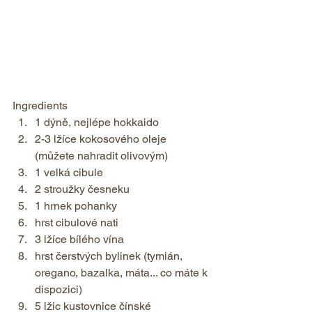
Ingredients  
1 dýně, nejlépe hokkaido 
2-3 lžíce kokosového oleje 
(můžete nahradit olivovým) 
1 velká cibule 
2 stroužky česneku 
1 hrnek pohanky 
hrst cibulové nati 
3 lžíce bílého vína 
hrst čerstvých bylinek (tymián, 
oregano, bazalka, máta... co máte k 
dispozici) 
5 lžic kustovnice čínské 