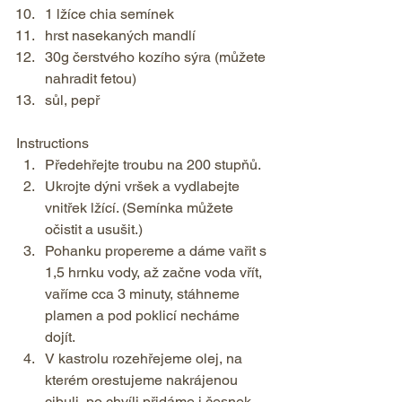
1 lžíce chia semínek 
hrst nasekaných mandlí 
30g čerstvého kozího sýra (můžete 
nahradit fetou) 
sůl, pepř    
Instructions  
Předehřejte troubu na 200 stupňů. 
Ukrojte dýni vršek a vydlabejte 
vnitřek lžící. (Semínka můžete 
očistit a usušit.) 
Pohanku propereme a dáme vařit s 
1,5 hrnku vody, až začne voda vřít, 
vaříme cca 3 minuty, stáhneme 
plamen a pod poklicí necháme 
dojít. 
V kastrolu rozehřejeme olej, na 
kterém orestujeme nakrájenou 
cibuli, po chvíli přidáme i česnek. 