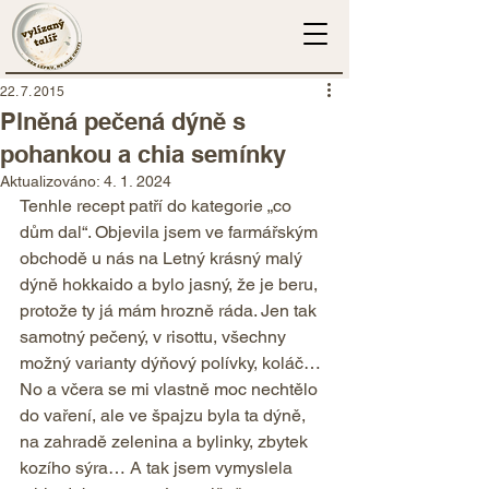
22. 7. 2015
Plněná pečená dýně s
pohankou a chia semínky
Aktualizováno:
4. 1. 2024
Tenhle recept patří do kategorie „co 
dům dal“. Objevila jsem ve farmářským 
obchodě u nás na Letný krásný malý 
dýně hokkaido a bylo jasný, že je beru, 
protože ty já mám hrozně ráda. Jen tak 
samotný pečený, v risottu, všechny 
možný varianty dýňový polívky, koláč… 
No a včera se mi vlastně moc nechtělo 
do vaření, ale ve špajzu byla ta dýně, 
na zahradě zelenina a bylinky, zbytek 
kozího sýra… A tak jsem vymyslela 