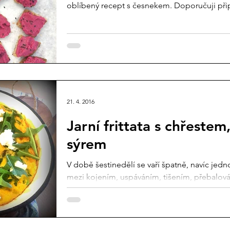
oblíbený recept s česnekem. Doporučuji připra
21. 4. 2016
Jarní frittata s chřestem
sýrem
V době šestinedělí se vaří špatně, navíc jedn
mezi kojením, uspáváním, tišením, přebalov