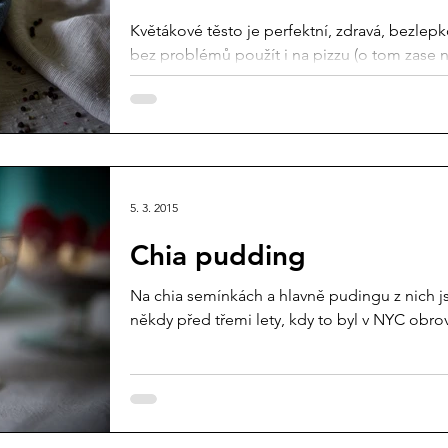
Květákové těsto je perfektní, zdravá, bezlepk
bez problémů použít i na pizzu (o tom zase ně
5. 3. 2015
Chia pudding
Na chia semínkách a hlavně pudingu z nich jse
někdy před třemi lety, kdy to byl v NYC obrovs