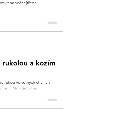
vit na večer (třeba...
, rukolou a kozím
ou rukou ve volných chvílích
áním… Ale když vám...