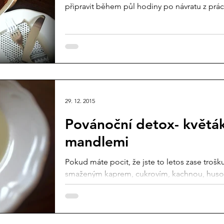
připravit během půl hodiny po návratu z prác
29. 12. 2015
Povánoční detox- květá
mandlemi
Pokud máte pocit, že jste to letos zase trošk
smaženým kaprem, cukrovím, kachnou, husou, 