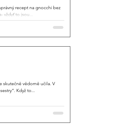
 správný recept na gnocchi bez
 vždyť to jsou...
m se skutečně vědomě učila. V
estry“. Když to...