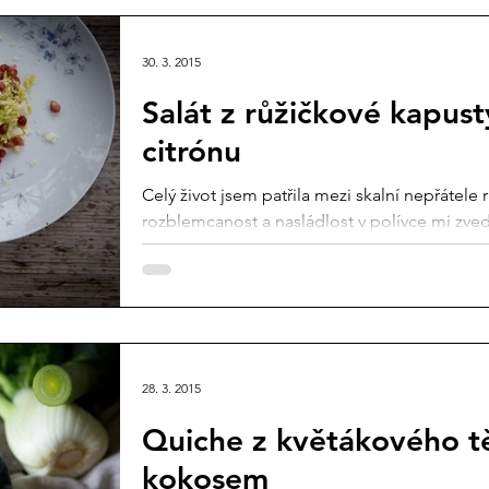
30. 3. 2015
Salát z růžičkové kapus
citrónu
Celý život jsem patřila mezi skalní nepřátele 
rozblemcanost a nasládlost v polívce mi zve
28. 3. 2015
Quiche z květákového tě
kokosem