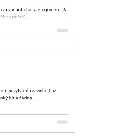
ová varianta těsta na quiche. Dá
kdy příště)....
m si vytvořila závislost už
ký hit a žádná...