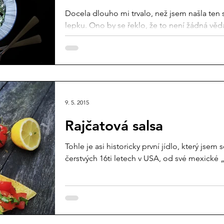
Docela dlouho mi trvalo, než jsem našla ten
lepku. Ono by se řeklo, že to není žádná věda-
9. 5. 2015
Rajčatová salsa
Tohle je asi historicky první jídlo, který jse
čerstvých 16ti letech v USA, od své mexické „s