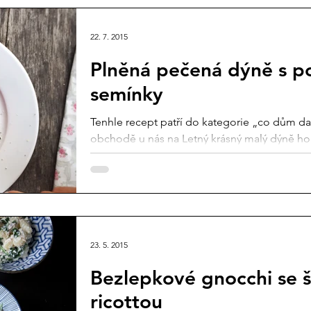
22. 7. 2015
Plněná pečená dýně s p
semínky
Tenhle recept patří do kategorie „co dům da
obchodě u nás na Letný krásný malý dýně hokk
23. 5. 2015
Bezlepkové gnocchi se 
ricottou