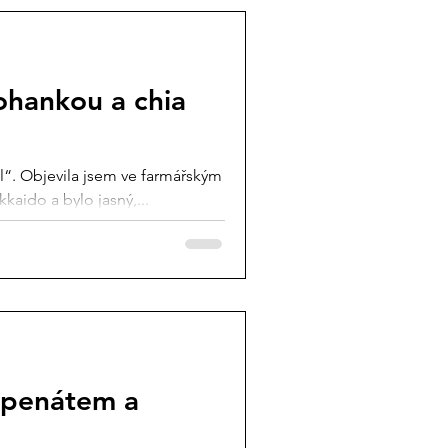
ohankou a chia
l“. Objevila jsem ve farmářským
aido a bylo jasný,...
špenátem a