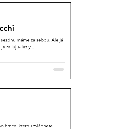
cchi
u sezónu máme za sebou. Ale já
e miluju- lezly...
ho hrnce, kterou zvládnete