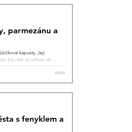
ty, parmezánu a
růžičkové kapusty. Její
dala žaludek až někam do...
sta s fenyklem a