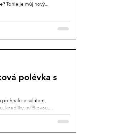
e? Tohle je můj nový...
ková polévka s
u přehnali se salátem,
knedlíky, svíčkovou,...