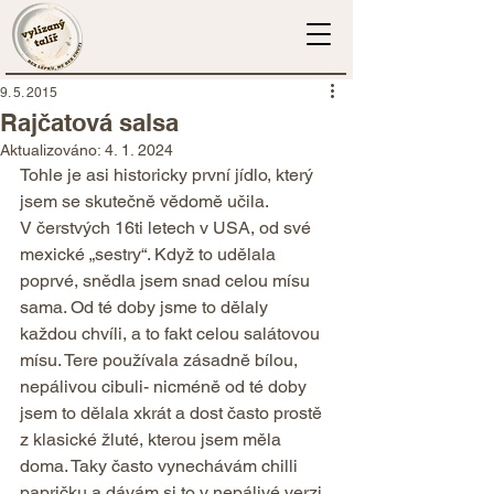
9. 5. 2015
Rajčatová salsa
Aktualizováno:
4. 1. 2024
Tohle je asi historicky první jídlo, který 
jsem se skutečně vědomě učila. 
V čerstvých 16ti letech v USA, od své 
mexické „sestry“. Když to udělala 
poprvé, snědla jsem snad celou mísu 
sama. Od té doby jsme to dělaly 
každou chvíli, a to fakt celou salátovou 
mísu. Tere používala zásadně bílou, 
nepálivou cibuli- nicméně od té doby 
jsem to dělala xkrát a dost často prostě 
z klasické žluté, kterou jsem měla 
doma. Taky často vynechávám chilli 
papričku a dávám si to v nepálivé verzi. 