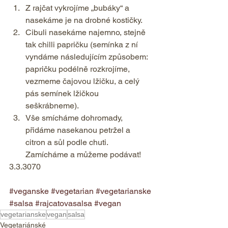
Z rajčat vykrojíme „bubáky“ a 
nasekáme je na drobné kostičky. 
Cibuli nasekáme najemno, stejně 
tak chilli papričku (semínka z ní 
vyndáme následujícím způsobem: 
papričku podélně rozkrojíme, 
vezmeme čajovou lžičku, a celý 
pás semínek lžičkou 
seškrábneme). 
Vše smícháme dohromady, 
přidáme nasekanou petržel a 
citron a sůl podle chuti. 
Zamícháme a můžeme podávat!    
3.3.3070 
#veganske
#vegetarian
#vegetarianske
#salsa
#rajcatovasalsa
#vegan
vegetarianske
vegan
salsa
Vegetariánské