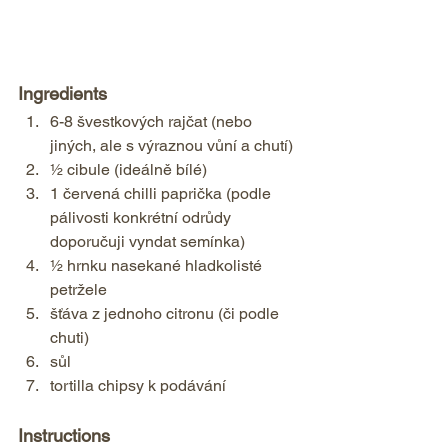
Ingredients  
6-8 švestkových rajčat (nebo 
jiných, ale s výraznou vůní a chutí) 
½ cibule (ideálně bílé) 
1 červená chilli paprička (podle 
pálivosti konkrétní odrůdy 
doporučuji vyndat semínka) 
½ hrnku nasekané hladkolisté 
petržele 
šťáva z jednoho citronu (či podle 
chuti) 
sůl 
tortilla chipsy k podávání    
Instructions  