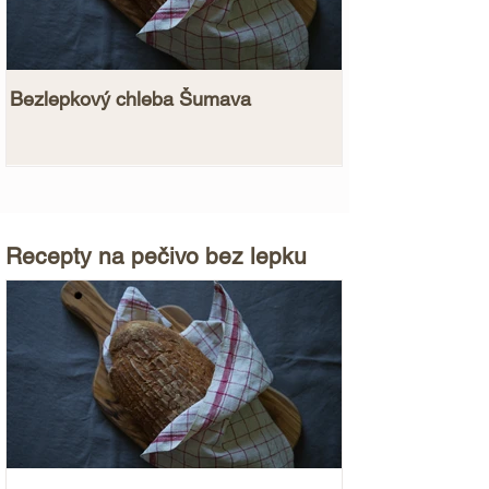
Bezlepkový chleba Šumava
Makronky ze zel
Recepty na pečivo bez lepku