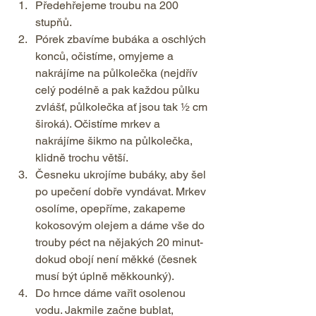
Předehřejeme troubu na 200 
stupňů. 
Pórek zbavíme bubáka a oschlých 
konců, očistíme, omyjeme a 
nakrájíme na půlkolečka (nejdřív 
celý podélně a pak každou půlku 
zvlášť, půlkolečka ať jsou tak ½ cm 
široká). Očistíme mrkev a 
nakrájíme šikmo na půlkolečka, 
klidně trochu větší. 
Česneku ukrojíme bubáky, aby šel 
po upečení dobře vyndávat. Mrkev 
osolíme, opepříme, zakapeme 
kokosovým olejem a dáme vše do 
trouby péct na nějakých 20 minut- 
dokud obojí není měkké (česnek 
musí být úplně měkkounký). 
Do hrnce dáme vařit osolenou 
vodu. Jakmile začne bublat, 