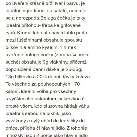
po uvaření krásně drží tvar i barvu, je 
ideální ingrediencí do salátů, nematlá 
se a nerozpadá.Beluga čočka je taky 
ideální přílohou- třeba ke grilované 
rybě. Kromě toho ale navíc tahle perla 
mezi luštěninami obsahuje spoustu 
bílkovin a amino kyselin. 1 hrnek 
uvařené beluga čočky (zhruba ¼ hrnku 
suché) obsahuje 9g vlákniny, přičemž 
doporučená denní dávka je 25-35g; 
13g bílkovin a 20% denní dávky železa. 
To všechno za pouhopouhých 170 
kalorií. Ideální volba pro všechny 
s vyšším cholesterolem, cukrovkou či 
prostě všem, kdo si zrovna hlídají váhu.
Ideální s sebou na piknik, jako 
vyvážený a sytý oběd do krabičky do 
práce, příloha či hlavní jídlo. Z tohohle 
množství jsou 2 porce jako hlavní jídlo 