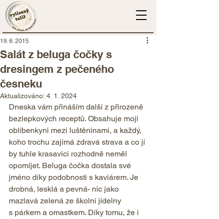
19. 6. 2015
Salát z beluga čočky s
dresingem z pečeného
česneku
Aktualizováno:
4. 1. 2024
Dneska vám přináším další z přirozeně 
bezlepkových receptů. Obsahuje moji 
oblíbenkyni mezi luštěninami, a každý, 
koho trochu zajímá zdravá strava a co jí 
by tuhle krasavici rozhodně neměl 
opomíjet. Beluga čočka dostala své 
jméno díky podobnosti s kaviárem. Je 
drobná, lesklá a pevná- nic jako 
mazlavá zelená ze školní jídelny 
s párkem a omastkem. Díky tomu, že i 