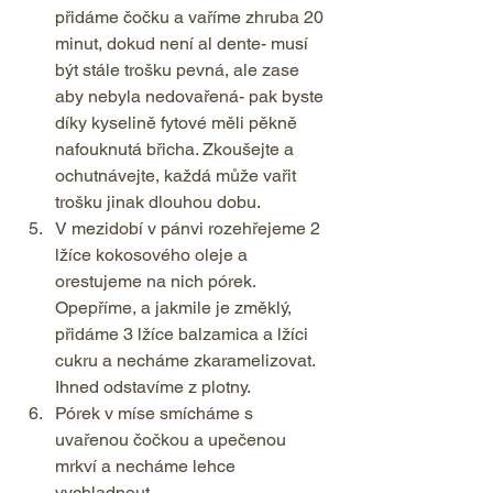
přidáme čočku a vaříme zhruba 20 
minut, dokud není al dente- musí 
být stále trošku pevná, ale zase 
aby nebyla nedovařená- pak byste 
díky kyselině fytové měli pěkně 
nafouknutá břicha. Zkoušejte a 
ochutnávejte, každá může vařit 
trošku jinak dlouhou dobu. 
V mezidobí v pánvi rozehřejeme 2 
lžíce kokosového oleje a 
orestujeme na nich pórek. 
Opepříme, a jakmile je změklý, 
přidáme 3 lžíce balzamica a lžíci 
cukru a necháme zkaramelizovat. 
Ihned odstavíme z plotny. 
Pórek v míse smícháme s 
uvařenou čočkou a upečenou 
mrkví a necháme lehce 
vychladnout. 