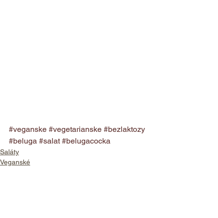
#veganske
#vegetarianske
#bezlaktozy
#beluga
#salat
#belugacocka
Saláty
Veganské
Vegetariánské