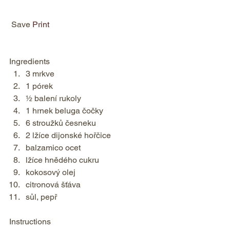
 Save 
Print
Ingredients  
3 mrkve 
1 pórek 
½ balení rukoly 
1 hrnek beluga čočky 
6 stroužků česneku 
2 lžíce dijonské hořčice 
balzamico ocet 
lžíce hnědého cukru 
kokosový olej 
citronová šťáva 
sůl, pepř    
Instructions  